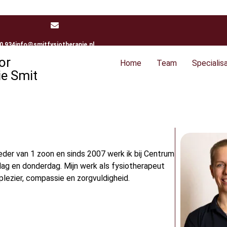
20 934
info@smitfysiotherapie.nl
or
Home
Team
Specialis
ie Smit
eder van 1 zoon en sinds 2007 werk ik bij Centrum
ag en donderdag. Mijn werk als fysiotherapeut
lezier, compassie en zorgvuldigheid.