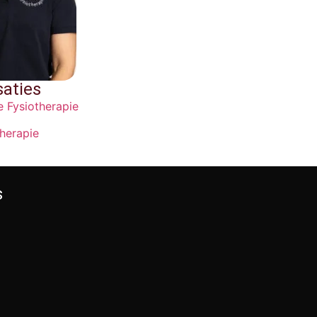
saties
 Fysiotherapie
herapie
s