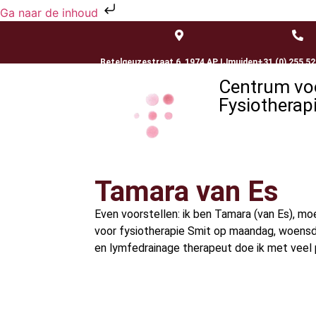
Ga naar de inhoud
Betelgeuzestraat 6, 1974 AP IJmuiden
+31 (0) 255 5
Centrum vo
Fysiotherap
Tamara van Es
Even voorstellen: ik ben Tamara (van Es), mo
voor fysiotherapie Smit op maandag, woensd
en lymfedrainage therapeut doe ik met veel p