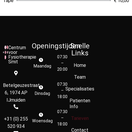
Tape
€ 10,00
Openingstijden
Snelle
Centrum
Links
voor
Fysiotherapie
07:30
Smit
–
Home
Maandag
20:00
Team
07:30
Betelgeuzestraat
Specialisaties
–
6, 1974 AP
Dinsdag
18:00
IJmuiden
Patienten
Info
07:30
–
Tarieven
+31 (0) 255
Woensdag
18:00
520 934
Contact