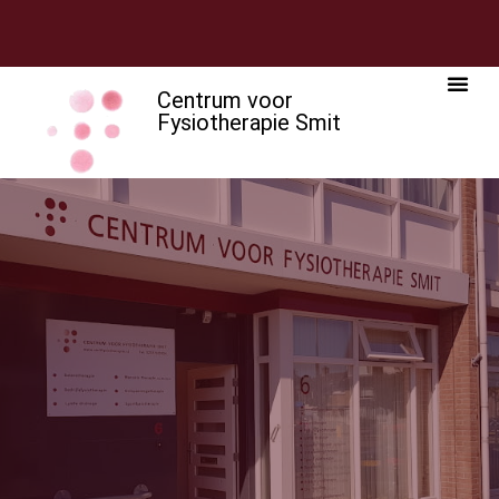
de
inhoud
Betelgeuzestraat 6, 1974 AP IJmuiden
Centrum voor
Fysiotherapie Smit