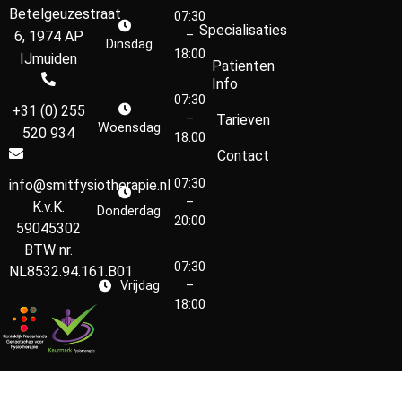
Betelgeuzestraat
07:30
Specialisaties
6, 1974 AP
–
Dinsdag
18:00
IJmuiden
Patienten
Info
07:30
+31 (0) 255
–
Tarieven
Woensdag
520 934
18:00
Contact
07:30
info@smitfysiotherapie.nl
–
K.v.K.
Donderdag
20:00
59045302
BTW nr.
07:30
NL8532.94.161.B01
Vrijdag
–
18:00